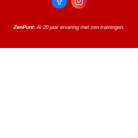
Niemand kan je op dat pad voorgaan, het is een weg
die je helemaal zelf aflegt. Het enige wat je ter
ondersteuning bij het afleggen kan doen, is spiritualiteit
praktiseren, zazen beoefenen en hierin aanmoediging
ZenPunt
: Al 20 jaar ervaring met zen trainingen.
zoeken.
Tegelijkertijd is de weg die je bewandelt een die velen
voor jou, generatie op generatie, op ieders eigen wijze
met succes hebben bewandeld. Het zijn de inzichten
van deze mensen die het fundament vormen voor de
opbouw en structuur van deze sesshin. Met het doen
van sesshin geef je jezelf een groot en kostbaar
geschenk.