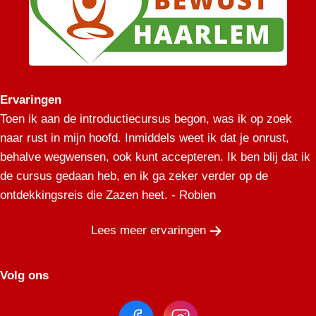
bent het al. Je bent jezelf wat vergeten geraakt, zo in
beslag als je wordt genomen door alles waarvan je
denkt dat het van jezelf is.
Met je ‘werkelijke zelf’ wordt niet het kleine zelf bedoelt
dat zich om verlangens en behoeften bekommert. Het
Ervaringen
is dat wat niet van je afgenomen kan worden.
Toen ik aan de introductiecursus begon, was ik op zoek
Gedachten, wensen, verlangens, meningen,
naar rust in mijn hoofd. Inmiddels weet ik dat je onrust,
vooroordelen, hoe je heet, je beroep....deze zaken
behalve wegwensen, ook kunt accepteren. Ik ben blij dat ik
‘bezit’ je niet, het kan allemaal van je worden
de cursus gedaan heb, en ik ga zeker verder op de
afgenomen zonder dat je omvalt. Werkelijk van jou is
ontdekkingsreis die Zazen heet. - Robien
dat wat niet van je kan worden afgenomen.
Lees meer ervaringen
Met een sesshin geef je jezelf de kans inzichten te
verwerven die niet van je kunnen worden afgenomen.
Inzichten die je verder leiden op het pad dat je reeds
Volg ons
bent ingeslagen.