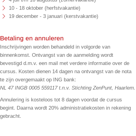
14.30 uur zazen (start daisan)
10 - 18 oktober (herfstvakantie)
16.00 uur koffie/thee
19 december - 3 januari (kerstvakantie)
16.30 uur zazen
Betaling en annuleren
17.30 uur samu/vrij
Inschrijvingen worden behandeld in volgorde van
18.00 uur broodmaaltijd
binnenkomst. Ontvangst van de aanmelding wordt
19.00 uur zazen
bevestigd d.m.v. een mail met verdere informatie over de
cursus. Kosten dienen 14 dagen na ontvangst van de nota
20.00 uur thee
te zijn overgemaakt op ING bank:
20.30 uur yaza (buiten zazen)
NL 47 INGB 0005 559117 t.n.v. Stichting ZenPunt, Haarlem.
21.20 uur vier geloften en drie buigingen
Annulering is kosteloos tot 8 dagen voordat de cursus
begint. Daarna wordt 20% administratiekosten in rekening
22.00 uur licht uit en slapen
gebracht.
Zondag vanaf 14.00 uur
14.00 uur zazen/kinhin