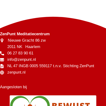
14.35 uur terugblik en thee
15.00 uur einde sesshin
Sesshin?
Sesshin betekent letterlijk: één Geest.
ZenPunt Meditatiecentrum
Nieuwe Gracht 86 zw
Een Sesshin is een soort retraite, maar dan een
2011 NK
Haarlem
zenvariant. Het is zo ingericht dat je de mogelijkheid
06 27 83 90 61
krijgt je werkelijke zelf te ontmoeten. Door je vijf dagen
info@zenpunt.nl
lang uit het dagelijkse leven terug te trekken, je
NL 47 INGB 0005 559117 t.n.v. Stichting ZenPunt
bemoeienissen buiten je zelf los te laten en zazen te
zenpunt.nl
doen volgens een dagelijks programma. Sesshin is een
witte plek op de kaart, waar niets anders er toe doet
dan in stilte met elkaar het dagprogramma te leven.
Aangesloten bij
Je werkelijke zelf is datgene wat je altijd bent geweest
en altijd zal blijven. Je hoeft dus niets te ‘worden’, je