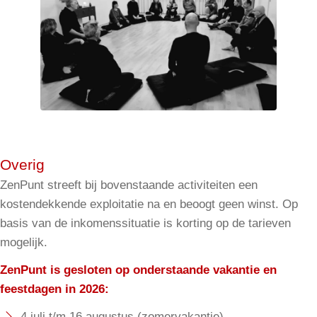
Donderdag, vrijdag, zaterdag en zondag
06.00 uur ontwaken – koffie/thee in de eetkamer
06.30 uur hartsoetra/zazen
07.45 uur samu/vrij
08.15 uur ontbijt
09.15 uur zazen/kinhin
Overig
ZenPunt streeft bij bovenstaande activiteiten een
09.45 uur dharmales
kostendekkende exploitatie na en beoogt geen winst. Op
10.45 uur thee/koffie
basis van de inkomenssituatie is korting op de tarieven
11.15 uur zazen
mogelijk.
11.50 uur samu/vrij
ZenPunt is gesloten op onderstaande vakantie en
feestdagen in 2026:
12.30 uur warme maaltijd
4 juli t/m 16 augustus (zomervakantie)