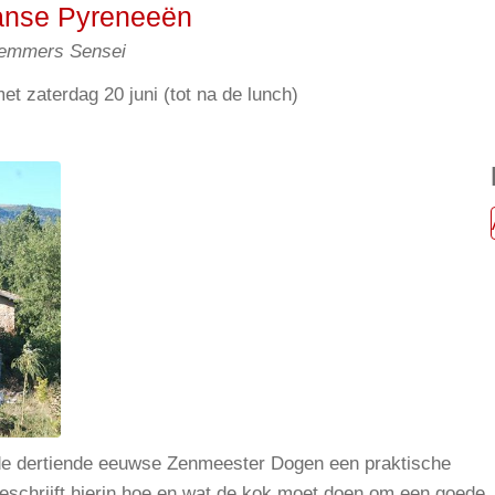
anse Pyreneeën
Demmers Sensei
et zaterdag 20 juni (tot na de lunch)
f de dertiende eeuwse Zenmeester Dogen een praktische
beschrijft hierin hoe en wat de kok moet doen om een goede